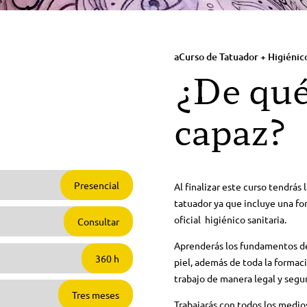
aCurso de Tatuador + Higiénico
¿De qué
capaz?
Presencial
Al finalizar este curso tendrás
tatuador ya que incluye una for
oficial higiénico sanitaria.
Consultar
Aprenderás los fundamentos del 
360 h
piel, además de toda la formaci
trabajo de manera legal y segur
Tres meses
Trabajarás con todos los medios