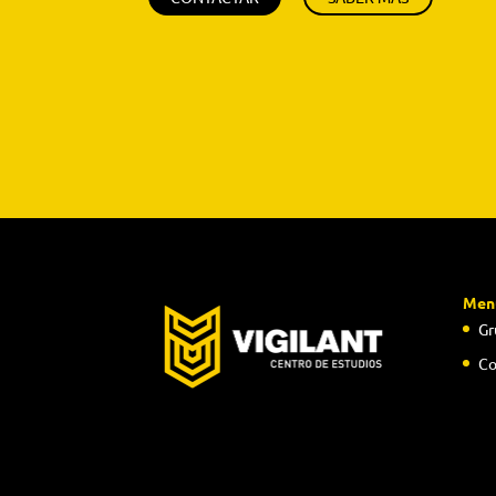
Men
Gr
Co