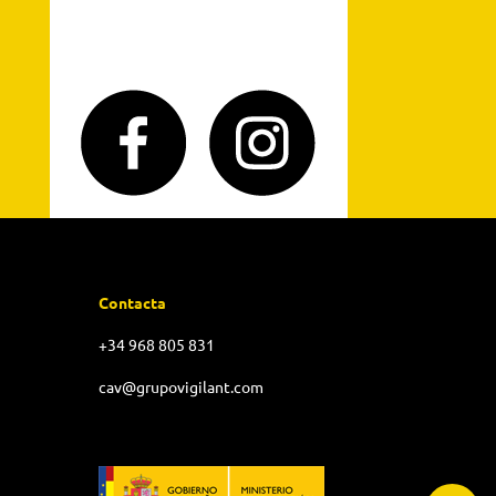
Contacta
+34 968 805 831
cav@grupovigilant.com