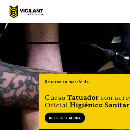
Reserva tu matrícula
Curso
Tatuador
con acre
Oficial
Higiénico Sanitar
INSCRÍBETE AHORA